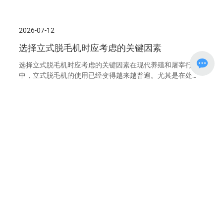
式脱毛机，它们不仅提高了生产效率，还有效改善了加工质
量。那么，这些改进背后究竟有什么故事呢？立式脱毛机的
进步最早的脱毛机往往是以低效和高耗能著称，很多小型养
2026-07-12
殖户甚至因其成本问题而望而却步。然而，随着科技的进
步，现代的鸡鸭鹅立式脱毛机已经迎来了质的飞跃。例如，
选择立式脱毛机时应考虑的关键因素
新的脱毛材料和更智能的控制系统使得机器的耐用性和稳定
性大幅提升。不再是过去那种“噪音大、震动强”的印象，现
选择立式脱毛机时应考虑的关键因素在现代养殖和屠宰行业
在的设备可以在更安静、更稳定的环境中工作。这种变化是
中，立式脱毛机的使用已经变得越来越普遍。尤其是在处理
如何实现的呢？行业应用案例分析在实际应用中，鸡鸭鹅立
鸡、鸭、鹅等禽类时，选择一款合适的“鸡鸭鹅立式脱毛机”
式脱毛机的优势愈发明显。某个地方的养殖合作社，通过引
对提高工作效率和产品质量至关重要。然而，面对市场上琳
入这种新型设备，生产效率提升了50%。试想一下，当你以
琅满目的产品，如何选择一款适合自己的立式脱毛机呢？接
更快的速度提供更高质量的产品时，市场竞争力自然也会随
下来，我们将探讨一些选择时需要考虑的关键因素。&nbsp;
2026-07-02
之增强。还有一个案
1. 功率与效率首先，功率是评估一台“鸡鸭鹅立式脱毛机”性能
的重要指标之一。功率越大，意味着脱毛的速度和效率就越
立式脱毛机的市场前景与发展趋势
高。有时候，我们可能会觉得，选择一款功率较大的机器就
能解决所有问题。但实际上，过大的功率可能会导致能源浪
立式脱毛机的市场前景与发展趋势在现代养殖业中，立式脱
费和设备过热。因此，选择适合自己养殖规模的功率，才能
毛机的应用逐渐成为一种必不可少的设备，尤其是在鸡鸭鹅
确保脱毛效率与经济性之间的平衡。&nbsp;2. 材质与耐用性
等家禽的处理过程中。这种设备不仅提高了加工效率，还有
其次，机器的材质也是关键因素之一。高质量的不锈钢材料
效降低了人工成本。今天，我们就来聊聊鸡鸭鹅立式脱毛机
不仅能够防锈，而且耐磨损，寿命较长。想象一下，如果你
的市场前景与发展趋势，看看它如何在这个竞争激烈的行业
购买了一台材质劣质的脱毛机，可能在短时间内就需
中脱颖而出。市场需求的推动力随着人们生活水平的提高，
对食品安全和加工效率的要求也越来越高。可以说，鸡鸭鹅