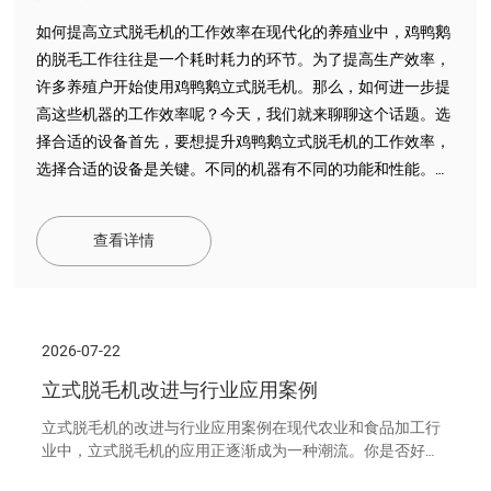
如何提高立式脱毛机的工作效率在现代化的养殖业中，鸡鸭鹅
的脱毛工作往往是一个耗时耗力的环节。为了提高生产效率，
许多养殖户开始使用鸡鸭鹅立式脱毛机。那么，如何进一步提
高这些机器的工作效率呢？今天，我们就来聊聊这个话题。选
择合适的设备首先，要想提升鸡鸭鹅立式脱毛机的工作效率，
选择合适的设备是关键。不同的机器有不同的功能和性能。比
如，一些高端型号的立式脱毛机配备了更效率高的脱毛系统和
智能化的控制系统，可以更快地完成脱毛工作。你可曾想过，
查看详情
选择一款适合你生产需求的设备，能在短时间内为你节省多少
人力和时间？这就像在赛跑中，选择一双合适的跑鞋，能让你
跑得更快，更轻松。定期维护与保养其次，定期维护与保养也
是十分重要的。许多养殖户常常忽视这一点，导致设备老化和
2026-07-22
故障，从而影响工作效率。定期检查鸡鸭鹅立式脱毛机的各个
立式脱毛机改进与行业应用案例
部件，确保它们处于良好工作状态，就像我们定期给汽车保养
一样，能避免潜在的问题，确保机器的效率高运转
立式脱毛机的改进与行业应用案例在现代农业和食品加工行
业中，立式脱毛机的应用正逐渐成为一种潮流。你是否好奇
这种机器如何改变了传统的家禽处理方式？特别是鸡鸭鹅立