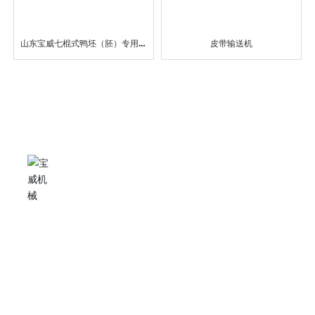
山东宝威七棍式鸭坯（胚）专用脱
皮带输送机
毛机
专业的服务模式
公司拥有一支优秀的管理队伍和优秀的售后服务队伍，公司
能提供从工艺设备的整体设计、单机设计、安装调试等集技
术工贸为一体的全方位服务。