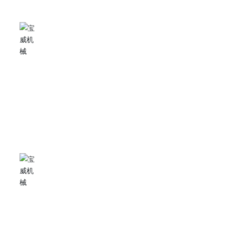
有效的解决方案
根据客户需求量身定做，专门设计，针对性地提出作业解决
方案，满足客户的个性化需求。
可靠的产品质量