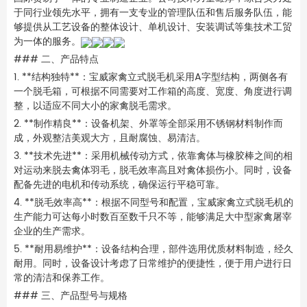
于同行业领先水平，拥有一支专业的管理队伍和售后服务队伍，能
够提供从工艺设备的整体设计、单机设计、安装调试等集技术工贸
为一体的服务。
### 二、产品特点
1. **结构独特**：宝威家禽立式脱毛机采用A字型结构，两侧各有
一个脱毛箱，可根据不同需要对工作箱的高度、宽度、角度进行调
整，以适应不同大小的家禽脱毛需求。
2. **制作精良**：设备机架、外罩等全部采用不锈钢材料制作而
成，外观整洁美观大方，且耐腐蚀、易清洁。
3. **技术先进**：采用机械传动方式，依靠禽体与橡胶棒之间的相
对运动来脱去禽体羽毛，脱毛效率高且对禽体损伤小。同时，设备
配备先进的电机和传动系统，确保运行平稳可靠。
4. **脱毛效率高**：根据不同型号和配置，宝威家禽立式脱毛机的
生产能力可达每小时数百至数千只不等，能够满足大中型家禽屠宰
企业的生产需求。
5. **耐用易维护**：设备结构合理，部件选用优质材料制造，经久
耐用。同时，设备设计考虑了日常维护的便捷性，便于用户进行日
常的清洁和保养工作。
### 三、产品型号与规格